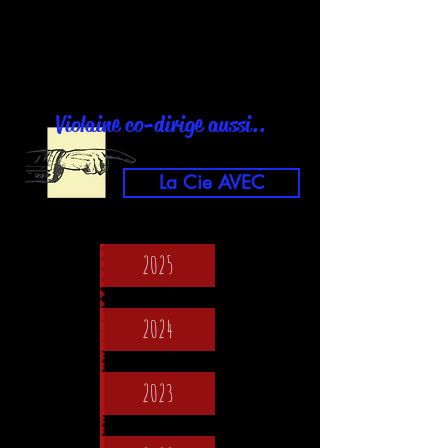
Violaine co-dirige aussi..
La Cie AVEC
2025
2024
2023