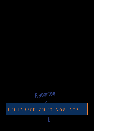
Reportée
s
CANICUL
Du 12 Oct. au 17 Nov. 2026 Violaine travaille à l'Opéra Bastille pour la reprise de création de La Walkyrie.
E