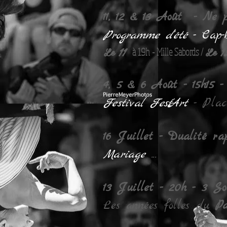
11, 12 & 13 Août
- Ne pa
Programme d'été
- Cap-
Le 11
Le 
à 19h - Mille Sabords /
4, 5 & 6 Août - 15h15 
Festival Fest'Art
- Pla
16 Juillet - Dualité ra
Mariage
...
13 Juillet - 20h -
3 So
Les années folles du
Pa