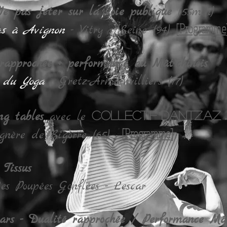
e pas jeter sur la voie publique
(55min)
[
Programme
pas à Avignon
- Vitry s/Seine (94)
rapprochée + performance au Mât-chinois
s du Yoga
- Gretz-Armainvilliers (77)
ng tables
avec le
Collectif Dantzaz
[
Programme
]
gnère de Bigorre (65)
Tissus
Les Poupées Gonflées - Lescar
Mars - Dualité rapprochée / Performance Mâ