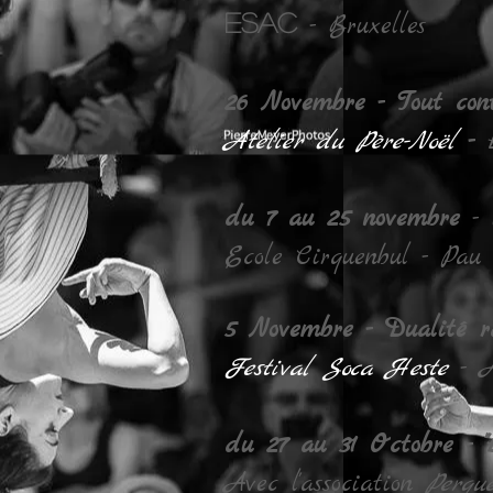
ESAC
- Bruxelles
26 Novembre - Tout cont
Atelier du Père-Noël
-
du 7 au 25 novembre
-
Ecole Cirquenbul - Pau 
5 Novembre - Dualité ra
Festival Soca Heste
- 
du 27 au 31 Octobre - "
Avec l'association
Perqu