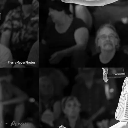
]
t - Percus