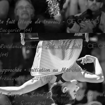
e fait (étape de travail) -
Cie CACAO
Lucgarier (64)
 Résidence création
Tout conte fait
-
CIE 
(64)
pprochée + initiation au Mât-chinois
Arzacq-Arraziguet (64)
Le Corps en Scène" (
pour ados circassiens d
e Pas?
- Gomer (64)